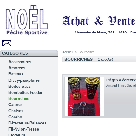
Accueil
>
Bourriches
CATÉGORIES
BOURRICHES
1 produit
Accessoires
Amorces
Bateaux
Bivvy-parapluies
Pièges à écrevis
Amiaud 3 modèles pi
Boites-Sacs
Bombettes-Feeder
Bourriches
Cannes
Chaises
Combo
Détecteurs-Balances
Fil-Nylon-Tresse
Flotteurs