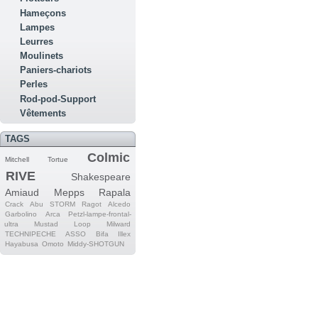
Hameçons
Lampes
Leurres
Moulinets
Paniers-chariots
Perles
Rod-pod-Support
Vêtements
TAGS
Colmic
Mitchell
Tortue
RIVE
Shakespeare
Amiaud
Mepps
Rapala
Crack
Abu
STORM
Ragot
Alcedo
Garbolino
Arca
Petzl-lampe-frontal-
ultra
Mustad
Loop
Milward
TECHNIPECHE
ASSO
Bifa
Illex
Hayabusa
Omoto
Middy-SHOTGUN