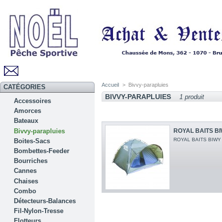
Accueil
>
Bivvy-parapluies
CATÉGORIES
BIVVY-PARAPLUIES
1 produit
Accessoires
Amorces
Bateaux
Bivvy-parapluies
ROYAL BAITS B
ROYAL BAITS BIWY 
Boites-Sacs
Bombettes-Feeder
Bourriches
Cannes
Chaises
Combo
Détecteurs-Balances
Fil-Nylon-Tresse
Flotteurs