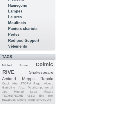
Hameçons
Lampes
Leurres
Moulinets
Paniers-chariots
Perles
Rod-pod-Support
Vêtements
TAGS
Colmic
Mitchell
Tortue
RIVE
Shakespeare
Amiaud
Mepps
Rapala
Crack
Abu
STORM
Ragot
Alcedo
Garbolino
Arca
Petzl-lampe-frontal-
ultra
Mustad
Loop
Milward
TECHNIPECHE
ASSO
Bifa
Illex
Hayabusa
Omoto
Middy-SHOTGUN