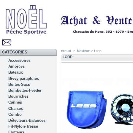
Accueil
>
Moulinets
> Loop
CATÉGORIES
LOOP
Accessoires
Amorces
Bateaux
Bivvy-parapluies
Boites-Sacs
Bombettes-Feeder
Bourriches
Cannes
Chaises
Combo
Détecteurs-Balances
Fil-Nylon-Tresse
Flotteurs