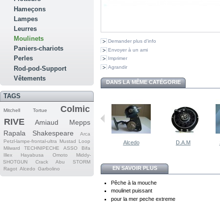
Hameçons
Lampes
Leurres
Moulinets
Demander plus d'info
Paniers-chariots
Envoyer à un ami
Perles
Imprimer
Agrandir
Rod-pod-Support
Vêtements
DANS LA MÊME CATÉGORIE
TAGS
Colmic
Mitchell
Tortue
RIVE
Amiaud
Mepps
Rapala
Shakespeare
Arca
Petzl-lampe-frontal-ultra
Mustad
Loop
Alcedo
D.A.M
Milward
TECHNIPECHE
ASSO
Bifa
Illex
Hayabusa
Omoto
Middy-
SHOTGUN
Crack
Abu
STORM
EN SAVOIR PLUS
Ragot
Alcedo
Garbolino
Pêche à la mouche
moulinet puissant
pour la mer peche extreme